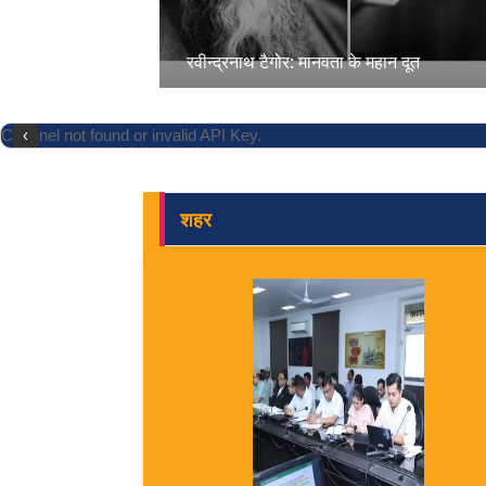
रवीन्द्रनाथ टैगोर: मानवता के महान दूत
Channel not found or invalid API Key.
‹
शहर